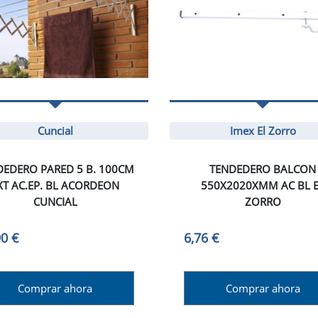
Cuncial
Imex El Zorro
DEDERO PARED 5 B. 100CM
TENDEDERO BALCON
XT AC.EP. BL ACORDEON
550X2020XMM AC BL 
CUNCIAL
ZORRO
90 €
6,76 €
Comprar ahora
Comprar ahora