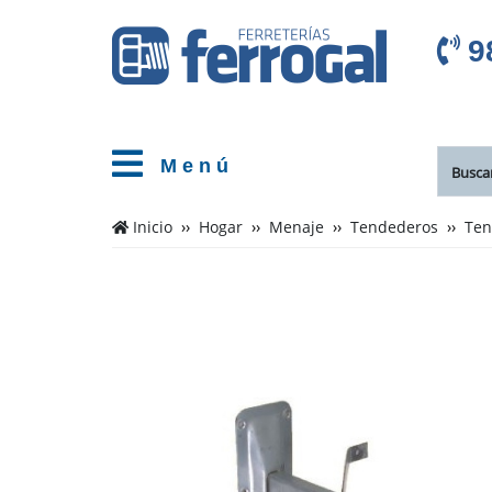
9
M e n ú
Inicio
Hogar
Menaje
Tendederos
Ten