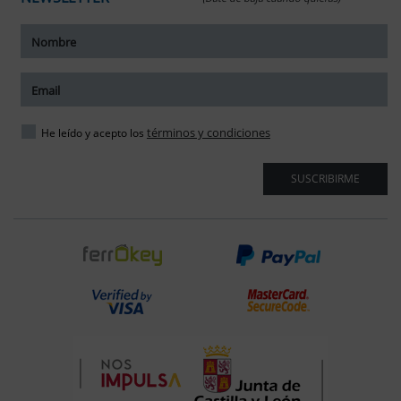
términos y condiciones
He leído y acepto los
SUSCRIBIRME
ar tamaño del texto
amaño del texto
ar espaciado del texto
spaciado del texto
ar interlineado