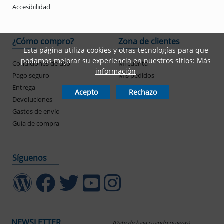
Accesibilidad
¿Cómo compro?
Zona de clientes
Esta página utiliza cookies y otras tecnologías para que
podamos mejorar su experiencia en nuestros sitios:
Más
Condiciones de uso
Mi cuenta
información
Pago seguro
Mis pedidos
Entrega
Acepto
Rechazo
Devoluciones
Gastos de envío
Guía de compra
Síguenos
NEWSLETTER
(Date de baja cuando quieras)