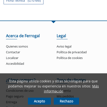
Ficha Tecnica (0,10 Mb)
Acerca de Ferrogal
Legal
Quienes somos
Aviso legal
Contactar
Política de privacidad
Localizar
Política de cookies
Accesibilidad
¿Cómo compro?
Zona de clientes
Esta página utiliza cookies y otras tecnologías para que
podamos mejorar su experiencia en nuestros sitios:
Más
Condiciones de uso
Mi cuenta
información
Pago seguro
Mis pedidos
Acepto
Rechazo
Entrega