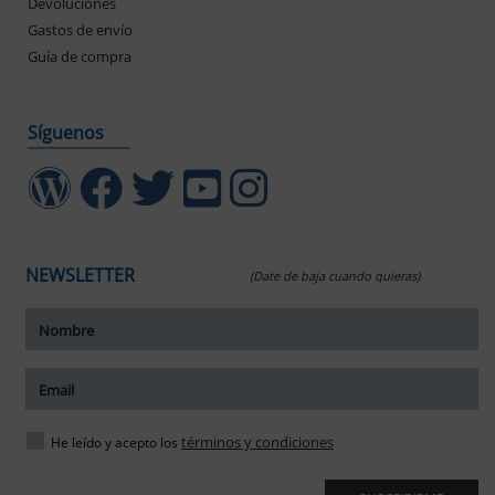
Devoluciones
Gastos de envío
Guía de compra
Síguenos
NEWSLETTER
(Date de baja cuando quieras)
ar tamaño del texto
amaño del texto
ar espaciado del texto
términos y condiciones
He leído y acepto los
spaciado del texto