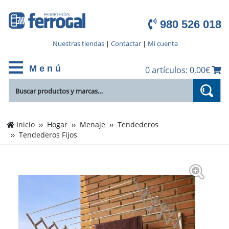
980 526 018
Nuestras tiendas
|
Contactar
|
Mi cuenta
M e n ú
0 artículos: 0,00€
Inicio
Hogar
Menaje
Tendederos
Tendederos Fijos