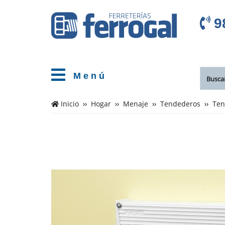
9
M e n ú
Inicio
Hogar
Menaje
Tendederos
Ten