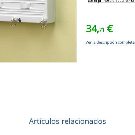
¡Sé el primero en escribir u
34,
€
71
Ver la descripción completa
Artículos relacionados