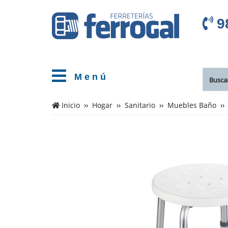
9
M e n ú
Inicio
Hogar
Sanitario
Muebles Baño