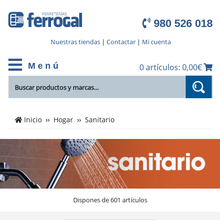
980 526 018
Nuestras tiendas
|
Contactar
|
Mi cuenta
M e n ú
0 artículos: 0,00€
Cientos
Inicio
Hogar
Sanitario
de
productos
de
Sanitario
en
el
catálogo
Dispones de 601 artículos