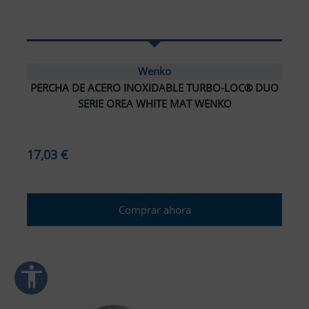
ar interlineado
nterlineado
Wenko
PERCHA DE ACERO INOXIDABLE TURBO-LOC® DUO
r colores
SERIE OREA WHITE MAT WENKO
monocromáticos
17,03 €
enlaces
ursor grande
Comprar ahora
ectura (TDAH)
r animaciones
accessibility
ración de Accesibilidad