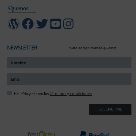
Síguenos
NEWSLETTER
(Date de baja cuando quieras)
ar tamaño del texto
amaño del texto
ar espaciado del texto
términos y condiciones
He leído y acepto los
spaciado del texto
SUSCRIBIRME
ar interlineado
nterlineado