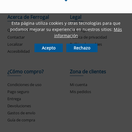
Acerca de Ferrogal
Legal
Esta página utiliza cookies y otras tecnologías para que
podamos mejorar su experiencia en nuestros sitios:
Más
Quienes somos
Aviso legal
información
Contactar
Política de privacidad
Localizar
Política de cookies
Acepto
Rechazo
Accesibilidad
¿Cómo compro?
Zona de clientes
Condiciones de uso
Mi cuenta
Pago seguro
Mis pedidos
Entrega
Devoluciones
Gastos de envío
Guía de compra