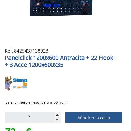
Ref. 8425437138928
Panelclick 1200x600 Antracita + 22 Hook
+ 3 Acce 1200x600x35
¡Sé el primero en escribir una opinión!
Añadir a la cesta