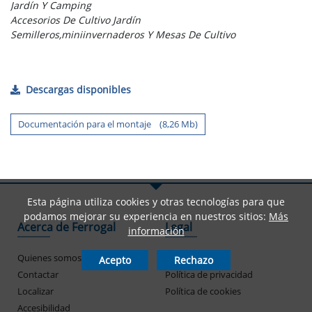
Jardín Y Camping
Accesorios De Cultivo Jardín
Semilleros,miniinvernaderos Y Mesas De Cultivo
Descargas disponibles
Documentación para el montaje (8,26 Mb)
Esta página utiliza cookies y otras tecnologías para que
podamos mejorar su experiencia en nuestros sitios:
Más
Acerca de Ferrogal
Legal
información
Quienes somos
Aviso legal
Acepto
Rechazo
Contactar
Política de privacidad
Localizar
Política de cookies
Accesibilidad