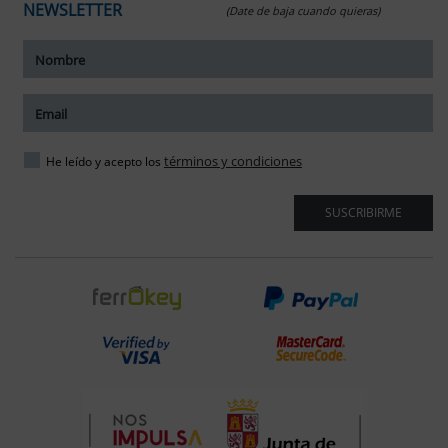
NEWSLETTER
(Date de baja cuando quieras)
ar tamaño del texto
amaño del texto
ar espaciado del texto
términos y condiciones
He leído y acepto los
spaciado del texto
SUSCRIBIRME
ar interlineado
nterlineado
r colores
monocromáticos
enlaces