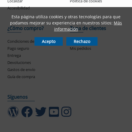
Localizar
Política de cookies
Accesibilidad
Esta página utiliza cookies y otras tecnologías para que
podamos mejorar su experiencia en nuestros sitios:
Más
¿Cómo compro?
Zona de clientes
información
Acepto
Rechazo
Condiciones de uso
Mi cuenta
Pago seguro
Mis pedidos
Entrega
Devoluciones
Gastos de envío
Guía de compra
Síguenos