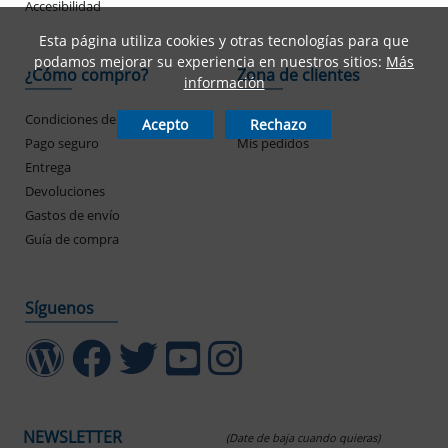
Accesibilidad
Esta página utiliza cookies y otras tecnologías para que
podamos mejorar su experiencia en nuestros sitios:
Más
¿Cómo compro?
Zona de clientes
información
Condiciones de uso
Mi cuenta
Acepto
Rechazo
Pago seguro
Mis pedidos
Entrega
Devoluciones
Gastos de envío
Guía de compra
Síguenos
NEWSLETTER
(Date de baja cuando quieras)