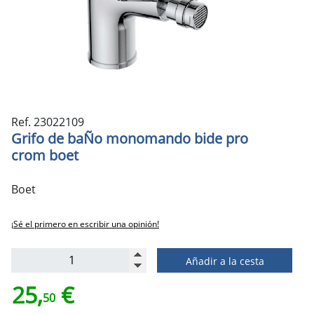
Ref. 23022109
Grifo de baÑo monomando bide pro
crom boet
Boet
¡Sé el primero en escribir una opinión!
Añadir a la cesta
25,
€
50