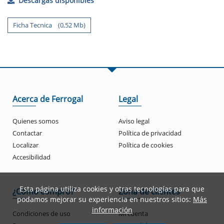
Descargas disponibles
Ficha Tecnica (0,52 Mb)
Acerca de Ferrogal
Legal
Quienes somos
Aviso legal
Contactar
Política de privacidad
Localizar
Política de cookies
Accesibilidad
Esta página utiliza cookies y otras tecnologías para que
¿Cómo compro?
Zona de clientes
podamos mejorar su experiencia en nuestros sitios:
Más
información
Condiciones de uso
Mi cuenta