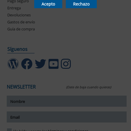
Pago seguro
Mis pedidos
Acepto
Rechazo
Entrega
Devoluciones
Gastos de envío
Guía de compra
Síguenos
NEWSLETTER
(Date de baja cuando quieras)
ar tamaño del texto
amaño del texto
ar espaciado del texto