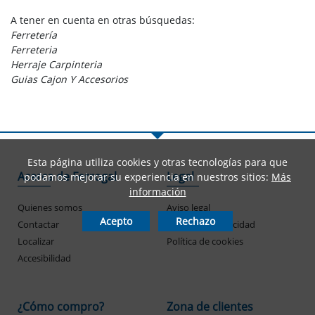
A tener en cuenta en otras búsquedas:
Ferretería
Ferreteria
Herraje Carpinteria
Guias Cajon Y Accesorios
Esta página utiliza cookies y otras tecnologías para que
Acerca de Ferrogal
Legal
podamos mejorar su experiencia en nuestros sitios:
Más
información
Quienes somos
Aviso legal
Acepto
Rechazo
Contactar
Política de privacidad
Localizar
Política de cookies
Accesibilidad
¿Cómo compro?
Zona de clientes