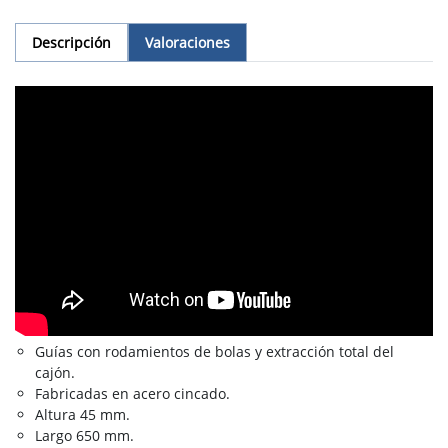
Descripción
Valoraciones
Guías con rodamientos de bolas y extracción total del
cajón.
Fabricadas en acero cincado.
Altura 45 mm.
Largo 650 mm.