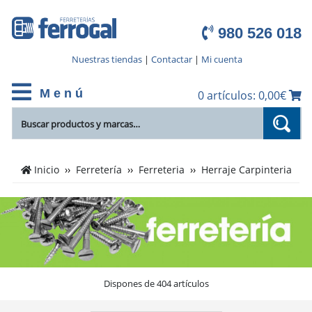
980 526 018
Nuestras tiendas
|
Contactar
|
Mi cuenta
M e n ú
0 artículos: 0,00€
Cientos
Inicio
Ferretería
Ferreteria
Herraje Carpinteria
de
productos
de
Herraje
Carpinteria
en
el
Dispones de 404 artículos
catálogo