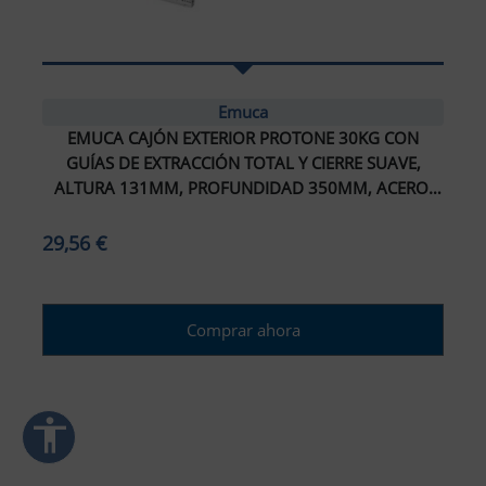
ar interlineado
nterlineado
Emuca
EMUCA CAJÓN EXTERIOR PROTONE 30KG CON
r colores
GUÍAS DE EXTRACCIÓN TOTAL Y CIERRE SUAVE,
ALTURA 131MM, PROFUNDIDAD 350MM, ACERO,
monocromáticos
PINTADO BLANCO
29,56 €
enlaces
ursor grande
Comprar ahora
ectura (TDAH)
r animaciones
accessibility
ración de Accesibilidad