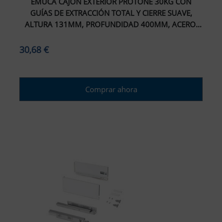
EMUCA CAJÓN EXTERIOR PROTONE 30KG CON
GUÍAS DE EXTRACCIÓN TOTAL Y CIERRE SUAVE,
ALTURA 131MM, PROFUNDIDAD 400MM, ACERO,
PINTADO BLANCO
30,68 €
Comprar ahora
ar tamaño del texto
amaño del texto
ar espaciado del texto
spaciado del texto