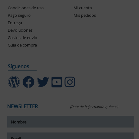
Condiciones de uso
Mi cuenta
Pago seguro
Mis pedidos
Entrega
Devoluciones
Gastos de envío
Guía de compra
Síguenos
NEWSLETTER
(Date de baja cuando quieras)
ar tamaño del texto
amaño del texto