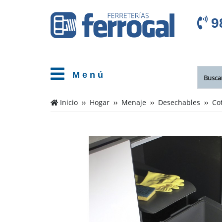
9
M e n ú
Inicio
Hogar
Menaje
Desechables
Co