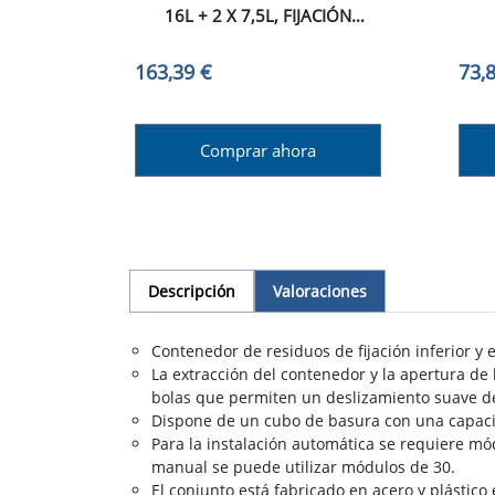
16L + 2 X 7,5L, FIJACIÓN
INFERIOR Y EXTRACCIÓN
EXT
AUTOMÁTICA, PLÁSTICO GRIS.
Y P
163,39 €
73,
Comprar ahora
Descripción
Valoraciones
Contenedor de residuos de fijación inferior y
La extracción del contenedor y la apertura de
bolas que permiten un deslizamiento suave d
Dispone de un cubo de basura con una capacidad
Para la instalación automática se requiere m
manual se puede utilizar módulos de 30.
El conjunto está fabricado en acero y plástico 