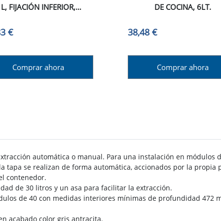
L, FIJACIÓN INFERIOR,
DE COCINA, 6LT.
RACCIÓN MANUAL, ACERO
LÁSTICO, GRIS ANTRACITA.
83 €
38,48 €
Comprar ahora
Comprar ahora
 extracción automática o manual. Para una instalación en módulos 
 la tapa se realizan de forma automática, accionados por la propia
el contenedor.
 de 30 litros y un asa para facilitar la extracción.
ódulos de 40 con medidas interiores mínimas de profundidad 472 
en acabado color gris antracita.