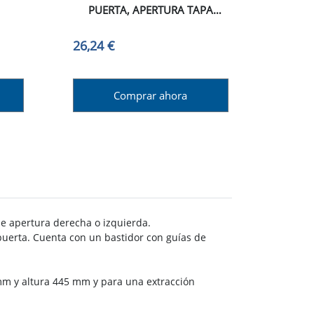
PUERTA, APERTURA TAPA
AUTOMATICA, PLÁSTICO, GRIS
ANTRACITA
26,24 €
Comprar ahora
de apertura derecha o izquierda.
 puerta. Cuenta con un bastidor con guías de
mm y altura 445 mm y para una extracción