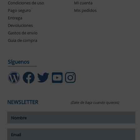
Condiciones de uso
Mi cuenta
Pago seguro
Mis pedidos
Entrega
Devoluciones
Gastos de envío
Guía de compra
Síguenos
NEWSLETTER
(Date de baja cuando quieras)
ar tamaño del texto
amaño del texto