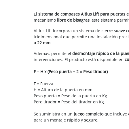
El
sistema de compases Altius Lift para puertas 
mecanismo
libre de bisagras
, este sistema perm
Altius Lift incorpora un sistema de
cierre suave c
tridimensional que permite una instalación prec
a 22 mm
.
Además, permite el
desmontaje rápido de la pue
intervenciones. El producto está disponible en
cu
F = H x (Peso puerta + 2 × Peso tirador)
F = Fuerza
H = Altura de la puerta en mm.
Peso puerta = Peso de la puerta en Kg.
Pero tirador = Peso del tirador en Kg.
Se suministra en un
juego completo
que incluye c
para un montaje rápido y seguro.