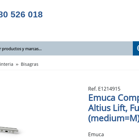
80 526 018
interia
Bisagras
Ref. E1214915
Emuca Compá
Altius Lift, 
(medium=M), 
Emuca