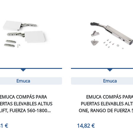
Emuca
Emuca
EMUCA COMPÁS PARA
EMUCA COMPÁS PAR
ERTAS ELEVABLES ALTIUS
PUERTAS ELEVABLES ALT
LIFT, FUERZA 560-1800
ONE, RANGO DE FUERZA 
W=L), ACERO Y PLÁSTICO,
959, ACERO, NIQUELA
BLANCO
81 €
14,82 €