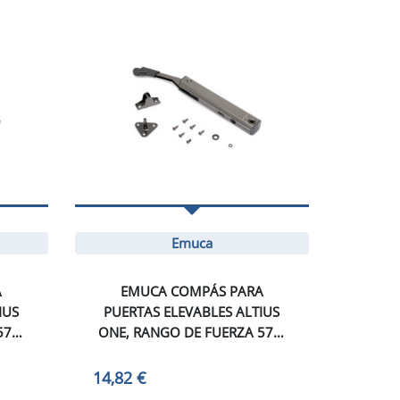
Emuca
A
EMUCA COMPÁS PARA
IUS
PUERTAS ELEVABLES ALTIUS
576-
ONE, RANGO DE FUERZA 576-
DO
959, ACERO, TITANIO
14,82 €