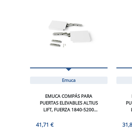
Emuca
EMUCA COMPÁS PARA
PUERTAS ELEVABLES ALTIUS
PU
LIFT, FUERZA 1840-5200
(HIGH=H), ACERO Y PLÁSTICO,
(LO
BLANCO
41,71 €
31,