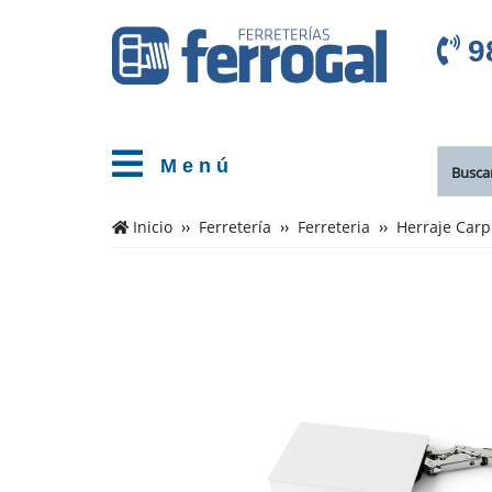
9
M e n ú
Inicio
Ferretería
Ferreteria
Herraje Carp