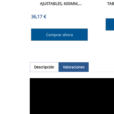
AJUSTABLES, 600MM,
TAB
ALUMINIO, GRIS ANTRACITA
SU
MM,
36,17 €
Comprar ahora
Descripción
Valoraciones