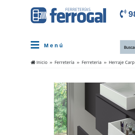
9
M e n ú
Inicio
Ferretería
Ferreteria
Herraje Carp