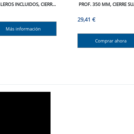
LEROS INCLUIDOS, CIERRE
PROF. 350 MM, CIERRE SU
AVE, PROFUNDIDAD 500
ACERO, BLANCO
 ALTURA 93 MM, MÓDULO
29,41 €
600 MM, ACERO, GRIS
Más información
ANTRACITA.
Comprar ahora