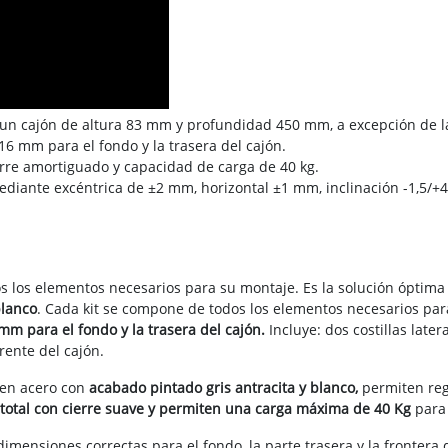
 un cajón de altura 83 mm y profundidad 450 mm, a excepción de la 
6 mm para el fondo y la trasera del cajón.
ierre amortiguado y capacidad de carga de 40 kg.
mediante excéntrica de ±2 mm, horizontal ±1 mm, inclinación -1,5/+
s los elementos necesarios para su montaje. Es la solución óptima
blanco
. Cada kit se compone de todos los elementos necesarios pa
m para el fondo y la trasera del cajón.
Incluye: dos costillas late
rente del cajón.
s en acero con
acabado pintado gris antracita y blanco,
permiten reg
 total con cierre suave y permiten una carga máxima de 40 Kg
para 
dimensiones correctas para el fondo, la parte trasera y la frontera 