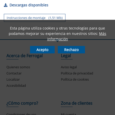
Descargas disponibles
Instrucciones de montaje (1,51 Mb)
Esta página utiliza cookies y otras tecnologías para que
podamos mejorar su experiencia en nuestros sitios:
Más
información
Acepto
Rechazo
Acerca de Ferrogal
Legal
Quienes somos
Aviso legal
Contactar
Política de privacidad
Localizar
Política de cookies
Accesibilidad
¿Cómo compro?
Zona de clientes
Condiciones de uso
Mi cuenta