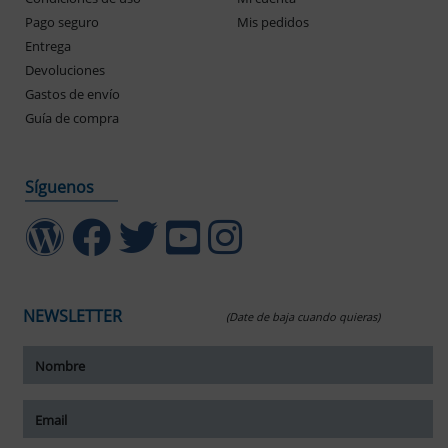
Pago seguro
Mis pedidos
Entrega
Devoluciones
Gastos de envío
Guía de compra
Síguenos
NEWSLETTER
(Date de baja cuando quieras)
ar tamaño del texto
amaño del texto