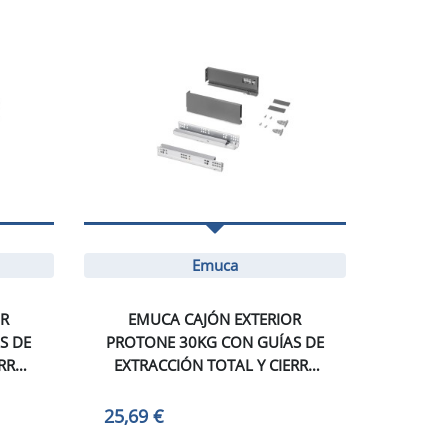
Emuca
OR
EMUCA CAJÓN EXTERIOR
S DE
PROTONE 30KG CON GUÍAS DE
RRE
EXTRACCIÓN TOTAL Y CIERRE
,
SUAVE, ALTURA 93MM,
,
PROFUNDIDAD 270MM,
25,69 €
CO
ACERO, GRIS ANTRACITA