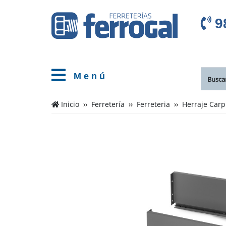
9
M e n ú
Inicio
Ferretería
Ferreteria
Herraje Carp