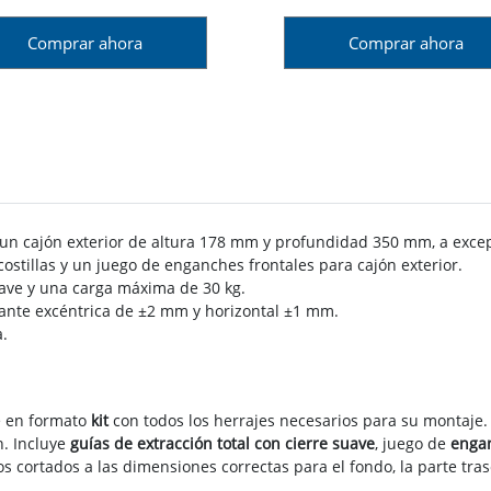
Comprar ahora
Comprar ahora
 un cajón exterior de altura 178 mm y profundidad 350 mm, a excepc
 costillas y un juego de enganches frontales para cajón exterior.
suave y una carga máxima de 30 kg.
iante excéntrica de ±2 mm y horizontal ±1 mm.
a.
e en formato
kit
con todos los herrajes necesarios para su montaje
n. Incluye
guías de extracción total con cierre suave
, juego de
engan
ros cortados a las dimensiones correctas para el fondo, la parte tras