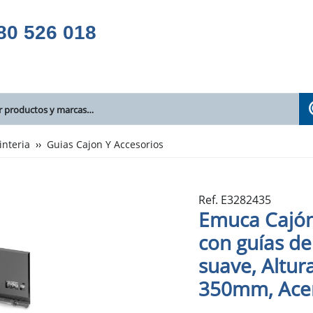
80 526 018
interia
Guias Cajon Y Accesorios
Ref. E3282435
Emuca Cajón
con guías de 
suave, Altu
350mm, Acero