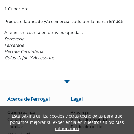
1 Cubertero
Producto fabricado y/o comercializado por la marca
Emuca
A tener en cuenta en otras búsquedas:
Ferretería
Ferreteria
Herraje Carpinteria
Guias Cajon Y Accesorios
Acerca de Ferrogal
Legal
Quienes somos
Aviso legal
Esta página utiliza cookies y otras tecnologías para que
Contactar
Política de privacidad
podamos mejorar su experiencia en nuestros sitios:
Más
Localizar
Política de cookies
información
Accesibilidad