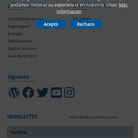
podamos mejorar su experiencia en nuestros sitios:
Más
¿Cómo compro?
Zona de clientes
información
Condiciones de uso
Mi cuenta
Acepto
Rechazo
Pago seguro
Mis pedidos
Entrega
Devoluciones
Gastos de envío
Guía de compra
Síguenos
NEWSLETTER
(Date de baja cuando quieras)
ar tamaño del texto