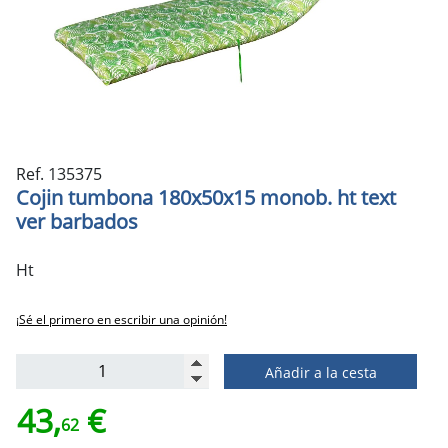
Ref. 135375
Cojin tumbona 180x50x15 monob. ht text
ver barbados
Ht
¡Sé el primero en escribir una opinión!
Añadir a la cesta
43,
€
62