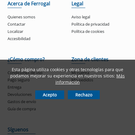
Acerca de Ferrogal
Legal
Quienes somos
Aviso legal
Contactar
Política de privacidad
Localizar
Política de cookies
Accesibilidad
¿Cómo compro?
Zona de clientes
Esta página utiliza cookies y otras tecnologías para que
Condiciones de uso
Mi cuenta
podamos mejorar su experiencia en nuestros sitios:
Más
Pago seguro
Mis pedidos
información
Entrega
Devoluciones
Acepto
Rechazo
Gastos de envío
Guía de compra
Síguenos