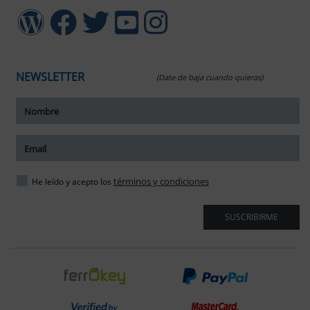
NEWSLETTER
(Date de baja cuando quieras)
ar tamaño del texto
amaño del texto
ar espaciado del texto
términos y condiciones
He leído y acepto los
spaciado del texto
SUSCRIBIRME
ar interlineado
nterlineado
r colores