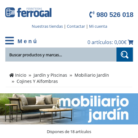
980 526 018
Nuestras tiendas
|
Contactar
|
Mi cuenta
M e n ú
0 artículos: 0,00€
Cientos
Inicio
Jardín y Piscinas
Mobiliario Jardín
de
Cojines Y Alfombras
productos
de
Cojines
Y
Alfombras
en
el
Dispones de 18 artículos