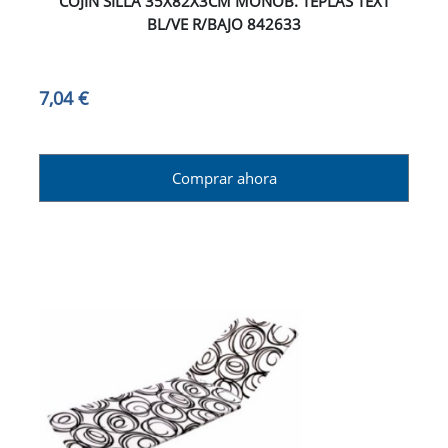
COJIN SILLA 35X82X3CM MONOB. TEPLAS TEXT
BL/VE R/BAJO 842633
7,04 €
Comprar ahora