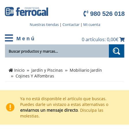
980 526 018
Nuestras tiendas
|
Contactar
|
Mi cuenta
M e n ú
0 artículos: 0,00€
Cientos
Inicio
Jardín y Piscinas
Mobiliario Jardín
de
Cojines Y Alfombras
productos
de
Cojines
Ya no está disponible el artículo que buscas.
Y
Puedes darle un vistazo a estas alternativas o
Alfombras
enviarnos un mensaje directo
. Disculpa las
en
molestias.
el