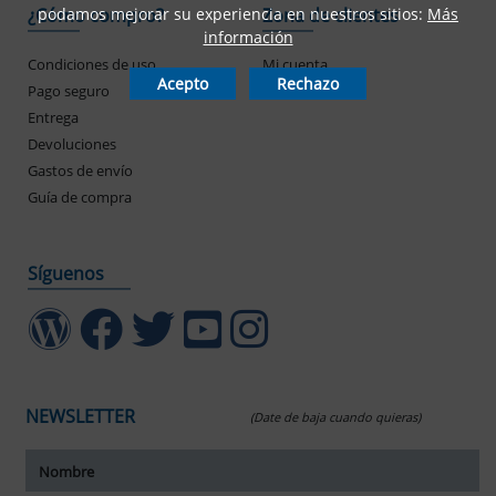
¿Cómo compro?
Zona de clientes
podamos mejorar su experiencia en nuestros sitios:
Más
información
Condiciones de uso
Mi cuenta
Acepto
Rechazo
Pago seguro
Mis pedidos
Entrega
Devoluciones
Gastos de envío
Guía de compra
Síguenos
NEWSLETTER
(Date de baja cuando quieras)
ar tamaño del texto