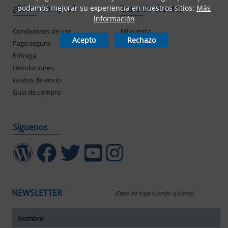
podamos mejorar su experiencia en nuestros sitios:
Más
¿Cómo compro?
Zona de clientes
información
Condiciones de uso
Mi cuenta
Acepto
Rechazo
Pago seguro
Mis pedidos
Entrega
Devoluciones
Gastos de envío
Guía de compra
Síguenos
NEWSLETTER
(Date de baja cuando quieras)
ar tamaño del texto