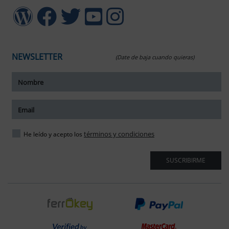
NEWSLETTER
(Date de baja cuando quieras)
ar tamaño del texto
amaño del texto
ar espaciado del texto
términos y condiciones
He leído y acepto los
spaciado del texto
SUSCRIBIRME
ar interlineado
nterlineado
r colores