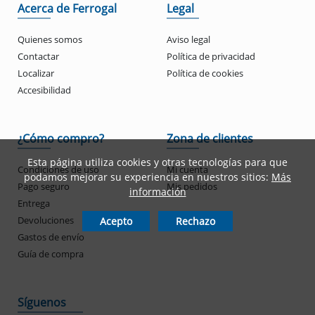
Acerca de Ferrogal
Legal
Quienes somos
Aviso legal
Contactar
Política de privacidad
Localizar
Política de cookies
Accesibilidad
¿Cómo compro?
Zona de clientes
Esta página utiliza cookies y otras tecnologías para que
Condiciones de uso
Mi cuenta
podamos mejorar su experiencia en nuestros sitios:
Más
Pago seguro
Mis pedidos
información
Entrega
Devoluciones
Acepto
Rechazo
Gastos de envío
Guía de compra
Síguenos