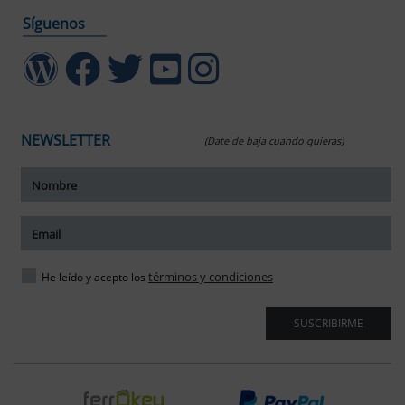
Síguenos
NEWSLETTER
(Date de baja cuando quieras)
ar tamaño del texto
amaño del texto
ar espaciado del texto
términos y condiciones
He leído y acepto los
spaciado del texto
SUSCRIBIRME
ar interlineado
nterlineado