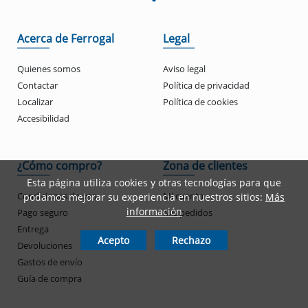
Acerca de Ferrogal
Legal
Quienes somos
Aviso legal
Contactar
Política de privacidad
Localizar
Política de cookies
Accesibilidad
¿Cómo compro?
Zona de clientes
Esta página utiliza cookies y otras tecnologías para que
Condiciones de uso
Mi cuenta
podamos mejorar su experiencia en nuestros sitios:
Más
información
Pago seguro
Mis pedidos
Entrega
Acepto
Rechazo
Devoluciones
Gastos de envío
Guía de compra