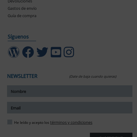
Devoluciones
Gastos de envío
Guía de compra
Síguenos
NEWSLETTER
(Date de baja cuando quieras)
ar tamaño del texto
amaño del texto
ar espaciado del texto
términos y condiciones
He leído y acepto los
spaciado del texto