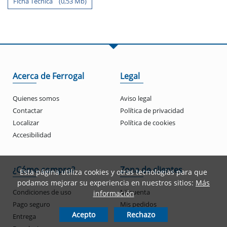
Ficha Tecnica (0,53 Mb)
Acerca de Ferrogal
Legal
Quienes somos
Aviso legal
Contactar
Política de privacidad
Localizar
Política de cookies
Accesibilidad
¿Cómo compro?
Zona de clientes
Esta página utiliza cookies y otras tecnologías para que
podamos mejorar su experiencia en nuestros sitios:
Más
Condiciones de uso
Mi cuenta
información
Pago seguro
Mis pedidos
Acepto
Rechazo
Entrega