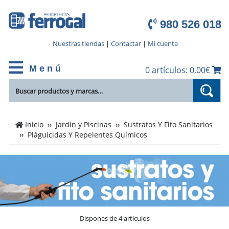
980 526 018
Nuestras tiendas
|
Contactar
|
Mi cuenta
M e n ú
0 artículos: 0,00€
Cientos
Inicio
Jardín y Piscinas
Sustratos Y Fito Sanitarios
de
Pláguicidas Y Repelentes Químicos
productos
de
Pláguicidas
Y
Repelentes
Químicos
en
Dispones de 4 artículos