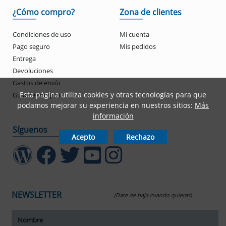
¿Cómo compro?
Zona de clientes
Condiciones de uso
Mi cuenta
Pago seguro
Mis pedidos
Entrega
Devoluciones
Gastos de envío
Esta página utiliza cookies y otras tecnologías para que
Guía de compra
podamos mejorar su experiencia en nuestros sitios:
Más
información
Síguenos
Acepto
Rechazo
NEWSLETTER
(Date de baja cuando quieras)
ar tamaño del texto