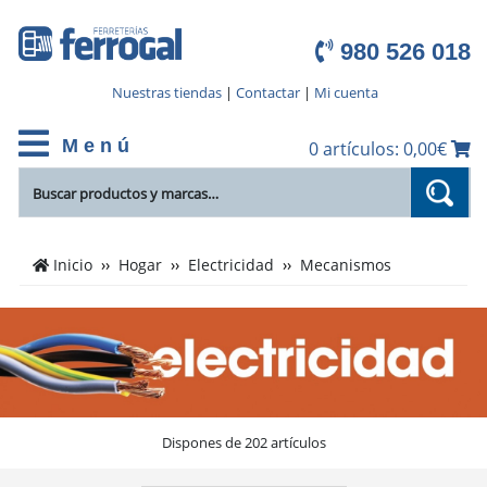
980 526 018
Nuestras tiendas
|
Contactar
|
Mi cuenta
M e n ú
0 artículos: 0,00€
Cientos
Inicio
Hogar
Electricidad
Mecanismos
de
productos
de
Mecanismos
en
el
catálogo
Dispones de 202 artículos