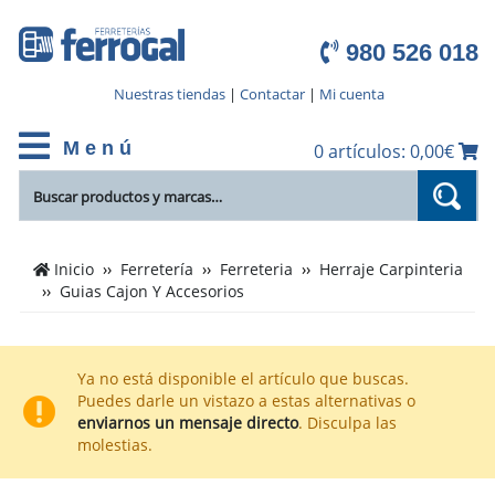
980 526 018
Nuestras tiendas
|
Contactar
|
Mi cuenta
M e n ú
0 artículos: 0,00€
Cientos
Inicio
Ferretería
Ferreteria
Herraje Carpinteria
de
Guias Cajon Y Accesorios
productos
de
Guias
Ya no está disponible el artículo que buscas.
Cajon
Puedes darle un vistazo a estas alternativas o
Y
enviarnos un mensaje directo
. Disculpa las
Accesorios
molestias.
en