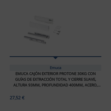
Emuca
EMUCA CAJÓN EXTERIOR PROTONE 30KG CON
GUÍAS DE EXTRACCIÓN TOTAL Y CIERRE SUAVE,
ar tamaño del texto
ALTURA 93MM, PROFUNDIDAD 400MM, ACERO,
PINTADO BLANCO
amaño del texto
27,52 €
ar espaciado del texto