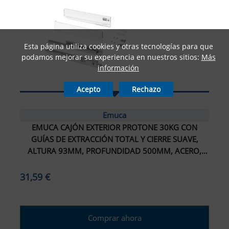
Esta página utiliza cookies y otras tecnologías para que
podamos mejorar su experiencia en nuestros sitios:
Más
información
Acepto
Rechazo
Emuca
EMUCA CAJÓN EXTERIOR PROTONE 30KG CON
GUÍAS DE EXTRACCIÓN TOTAL Y CIERRE SUAVE,
ALTURA 93MM, PROFUNDIDAD 500MM, ACERO,
PINTADO BLANCO
31,59 €
Comprar ahora