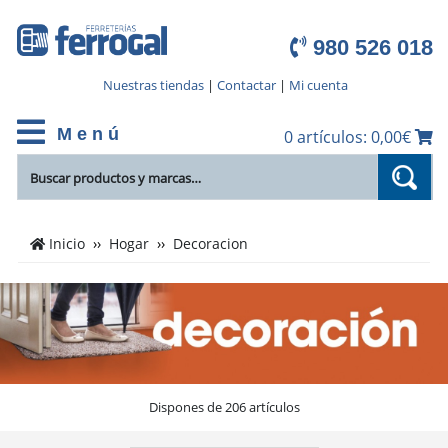
980 526 018
Nuestras tiendas
|
Contactar
|
Mi cuenta
M e n ú
0 artículos: 0,00€
Cientos
Inicio
Hogar
Decoracion
de
productos
de
Decoracion
en
el
catálogo
Dispones de 206 artículos