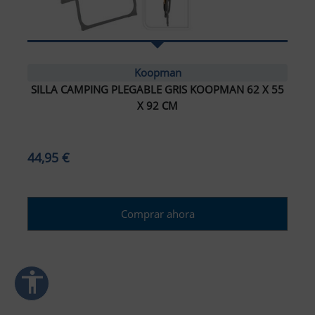
ar interlineado
nterlineado
Koopman
SILLA CAMPING PLEGABLE GRIS KOOPMAN 62 X 55
r colores
X 92 CM
monocromáticos
44,95 €
enlaces
ursor grande
Comprar ahora
ectura (TDAH)
r animaciones
accessibility
ración de Accesibilidad