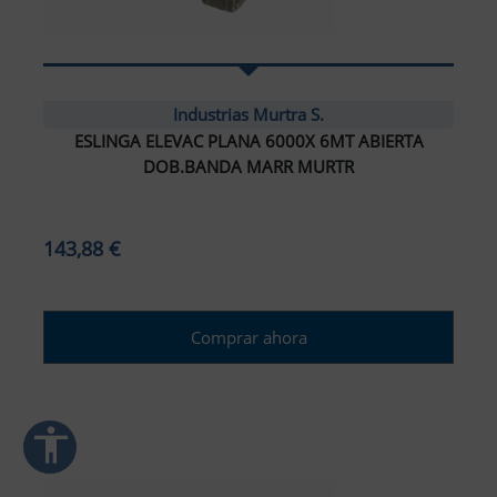
ar interlineado
nterlineado
Industrias Murtra S.
ESLINGA ELEVAC PLANA 6000X 6MT ABIERTA
r colores
DOB.BANDA MARR MURTR
monocromáticos
143,88 €
enlaces
ursor grande
Comprar ahora
ectura (TDAH)
r animaciones
accessibility
ración de Accesibilidad