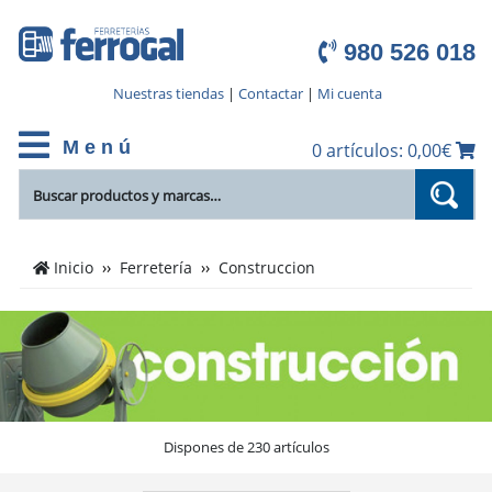
980 526 018
Nuestras tiendas
|
Contactar
|
Mi cuenta
M e n ú
0 artículos: 0,00€
Cientos
Inicio
Ferretería
Construccion
de
productos
de
Construccion
en
el
catálogo
Dispones de 230 artículos