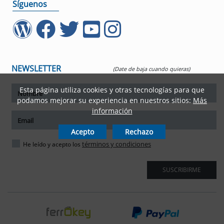
Síguenos
NEWSLETTER
(Date de baja cuando quieras)
Esta página utiliza cookies y otras tecnologías para que
ar tamaño del texto
podamos mejorar su experiencia en nuestros sitios:
Más
información
amaño del texto
Acepto
Rechazo
ar espaciado del texto
términos y condiciones
He leído y acepto los
spaciado del texto
SUSCRIBIRME
ar interlineado
nterlineado