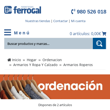
980 526 018
Nuestras tiendas
|
Contactar
|
Mi cuenta
M e n ú
0 artículos: 0,00€
Cientos
Inicio
Hogar
Ordenacion
de
Armarios Y Ropa Y Calzado
Armarios Roperos
productos
de
Armarios
Roperos
en
el
catálogo
Dispones de 2 artículos