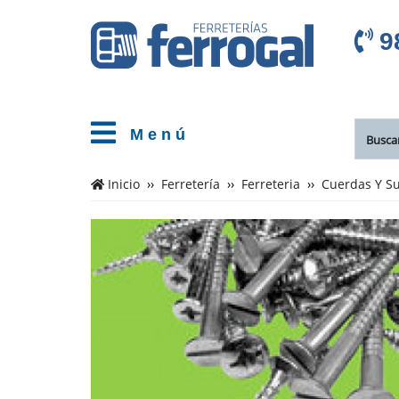
9
M e n ú
Cientos
Inicio
Ferretería
Ferreteria
Cuerdas Y Su
de
productos
de
Accesorios
Cuerda
Y
Poleas