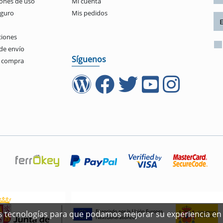
ones de uso
Mi cuenta
eguro
Mis pedidos
ciones
de envío
Síguenos
e compra
ras tecnologías para que podamos mejorar su experiencia en 