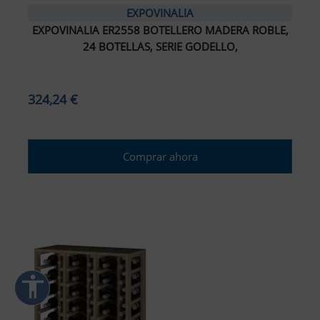
EXPOVINALIA
EXPOVINALIA ER2558 BOTELLERO MADERA ROBLE,
ar interlineado
24 BOTELLAS, SERIE GODELLO,
nterlineado
324,24 €
r colores
monocromáticos
Comprar ahora
enlaces
ursor grande
ectura (TDAH)
r animaciones
accessibility
ración de Accesibilidad