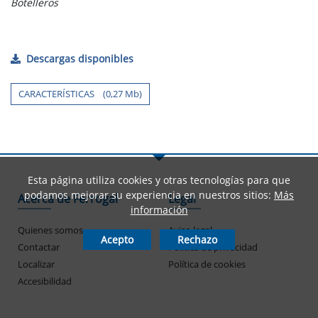
Botelleros
Descargas disponibles
CARACTERÍSTICAS (0,27 Mb)
Esta página utiliza cookies y otras tecnologías para que
podamos mejorar su experiencia en nuestros sitios:
Más
Acerca de Ferrogal
Legal
información
Quienes somos
Aviso legal
Acepto
Rechazo
Contactar
Política de privacidad
Localizar
Política de cookies
Accesibilidad