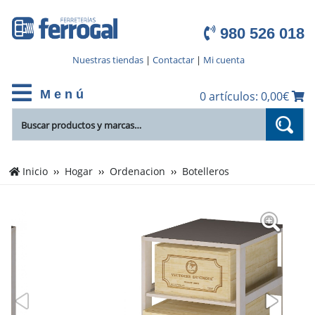
980 526 018
Nuestras tiendas
|
Contactar
|
Mi cuenta
M e n ú
0 artículos: 0,00€
Inicio
Hogar
Ordenacion
Botelleros