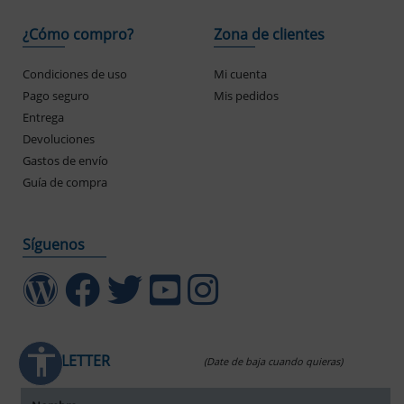
¿Cómo compro?
Zona de clientes
ar interlineado
Condiciones de uso
Mi cuenta
nterlineado
Pago seguro
Mis pedidos
Entrega
r colores
Devoluciones
Gastos de envío
monocromáticos
Guía de compra
enlaces
Síguenos
ursor grande
ectura (TDAH)
r animaciones
accessibility
NEWSLETTER
(Date de baja cuando quieras)
ración de Accesibilidad