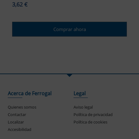
3,62 €
Comprar ahora
Acerca de Ferrogal
Legal
ar tamaño del texto
Quienes somos
Aviso legal
amaño del texto
Contactar
Política de privacidad
Localizar
Política de cookies
ar espaciado del texto
Accesibilidad
spaciado del texto