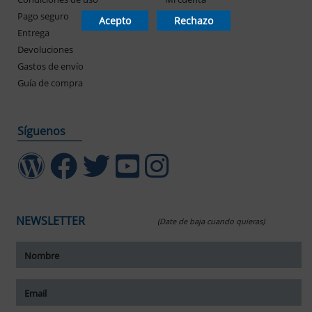
Pago seguro
Mis pedidos
Acepto
Rechazo
Entrega
Devoluciones
Gastos de envío
Guía de compra
Síguenos
NEWSLETTER
(Date de baja cuando quieras)
ar tamaño del texto
amaño del texto