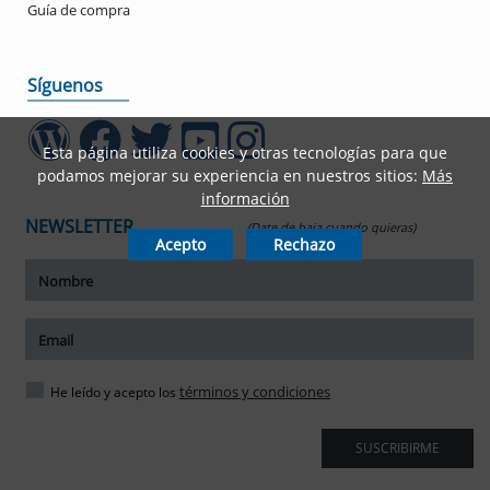
Guía de compra
Síguenos
Esta página utiliza cookies y otras tecnologías para que
podamos mejorar su experiencia en nuestros sitios:
Más
información
NEWSLETTER
(Date de baja cuando quieras)
Acepto
Rechazo
ar tamaño del texto
amaño del texto
ar espaciado del texto
términos y condiciones
He leído y acepto los
spaciado del texto
SUSCRIBIRME
ar interlineado