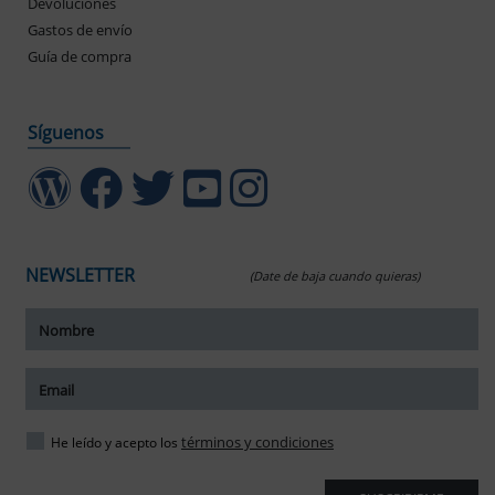
Devoluciones
Gastos de envío
Guía de compra
Síguenos
NEWSLETTER
(Date de baja cuando quieras)
ar tamaño del texto
amaño del texto
ar espaciado del texto
términos y condiciones
He leído y acepto los
spaciado del texto