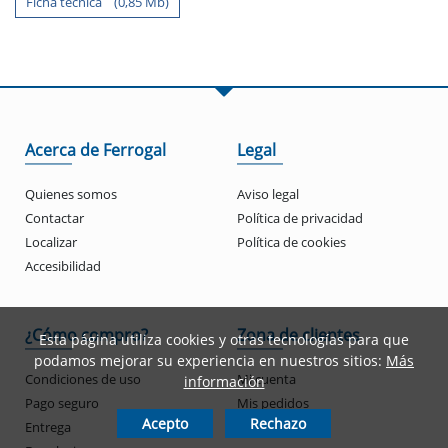
Ficha tecnica (0,85 Mb)
Acerca de Ferrogal
Legal
Quienes somos
Aviso legal
Contactar
Política de privacidad
Localizar
Política de cookies
Accesibilidad
¿Cómo compro?
Zona de clientes
Esta página utiliza cookies y otras tecnologías para que
podamos mejorar su experiencia en nuestros sitios:
Más
Condiciones de uso
Mi cuenta
información
Pago seguro
Mis pedidos
Acepto
Rechazo
Entrega