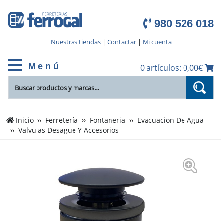
980 526 018
Nuestras tiendas
|
Contactar
|
Mi cuenta
M e n ú
0 artículos: 0,00€
Inicio
Ferretería
Fontaneria
Evacuacion De Agua
Valvulas Desagüe Y Accesorios