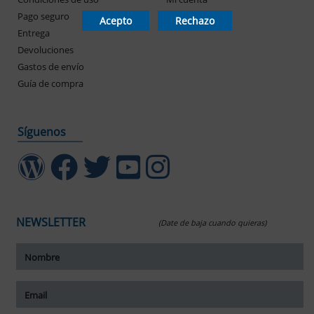
Pago seguro
Mis pedidos
Acepto
Rechazo
Entrega
Devoluciones
Gastos de envío
Guía de compra
Síguenos
NEWSLETTER
(Date de baja cuando quieras)
ar tamaño del texto
amaño del texto