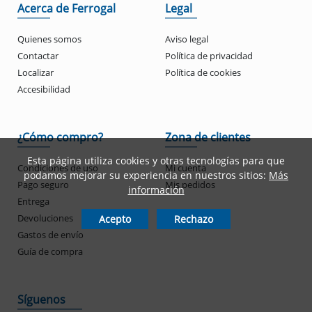
Acerca de Ferrogal
Legal
Quienes somos
Aviso legal
Contactar
Política de privacidad
Localizar
Política de cookies
Accesibilidad
¿Cómo compro?
Zona de clientes
Esta página utiliza cookies y otras tecnologías para que
Condiciones de uso
Mi cuenta
podamos mejorar su experiencia en nuestros sitios:
Más
Pago seguro
Mis pedidos
información
Entrega
Devoluciones
Acepto
Rechazo
Gastos de envío
Guía de compra
Síguenos