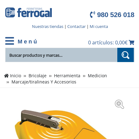
980 526 018
Nuestras tiendas
|
Contactar
|
Mi cuenta
M e n ú
0 artículos: 0,00€
Inicio
Bricolaje
Herramienta
Medicion
Marcaje/tiralineas Y Accesorios