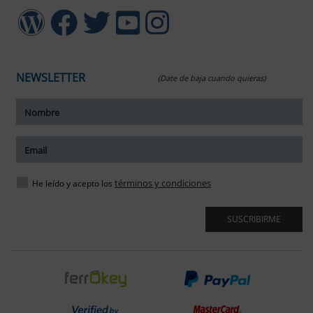
NEWSLETTER
(Date de baja cuando quieras)
ar tamaño del texto
amaño del texto
ar espaciado del texto
términos y condiciones
He leído y acepto los
spaciado del texto
SUSCRIBIRME
ar interlineado
nterlineado
r colores