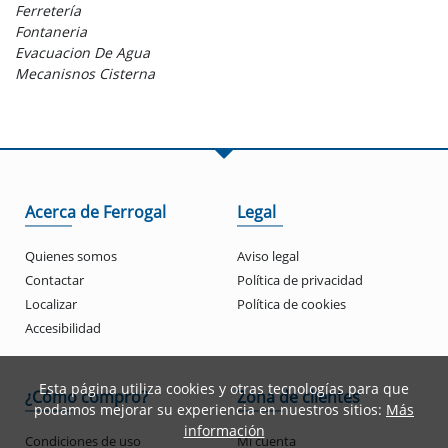
Ferretería
Fontaneria
Evacuacion De Agua
Mecanisnos Cisterna
Acerca de Ferrogal
Legal
Quienes somos
Aviso legal
Contactar
Política de privacidad
Localizar
Política de cookies
Accesibilidad
Esta página utiliza cookies y otras tecnologías para que
¿Cómo compro?
Zona de clientes
podamos mejorar su experiencia en nuestros sitios:
Más
información
Condiciones de uso
Mi cuenta