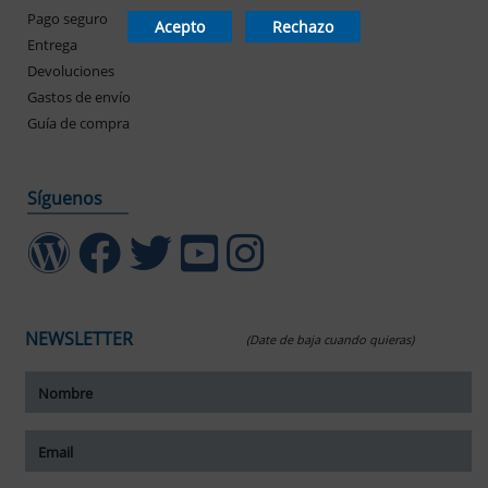
Pago seguro
Mis pedidos
Acepto
Rechazo
Entrega
Devoluciones
Gastos de envío
Guía de compra
Síguenos
NEWSLETTER
(Date de baja cuando quieras)
ar tamaño del texto
amaño del texto