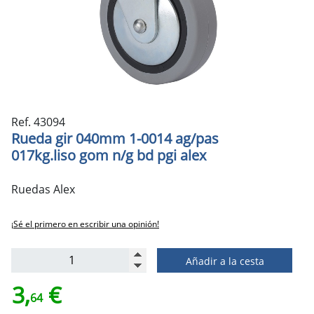
Ref. 43094
Rueda gir 040mm 1-0014 ag/pas
017kg.liso gom n/g bd pgi alex
Ruedas Alex
¡Sé el primero en escribir una opinión!
Añadir a la cesta
3,
€
64