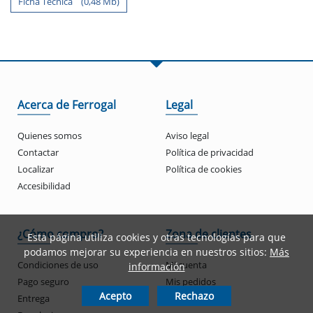
Ficha Tecnica (0,48 Mb)
Acerca de Ferrogal
Legal
Quienes somos
Aviso legal
Contactar
Política de privacidad
Localizar
Política de cookies
Accesibilidad
¿Cómo compro?
Zona de clientes
Esta página utiliza cookies y otras tecnologías para que
podamos mejorar su experiencia en nuestros sitios:
Más
Condiciones de uso
Mi cuenta
información
Pago seguro
Mis pedidos
Acepto
Rechazo
Entrega