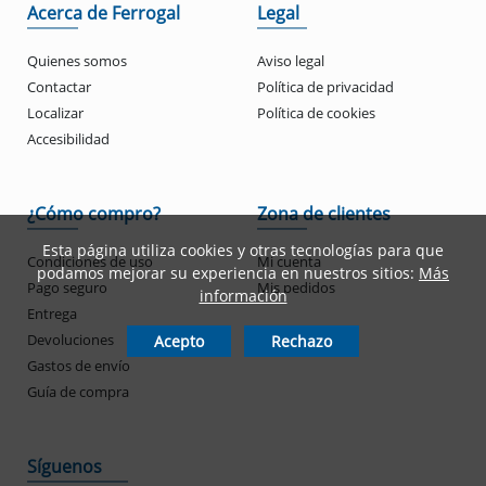
Acerca de Ferrogal
Legal
Quienes somos
Aviso legal
Contactar
Política de privacidad
Localizar
Política de cookies
Accesibilidad
¿Cómo compro?
Zona de clientes
Esta página utiliza cookies y otras tecnologías para que
Condiciones de uso
Mi cuenta
podamos mejorar su experiencia en nuestros sitios:
Más
Pago seguro
Mis pedidos
información
Entrega
Devoluciones
Acepto
Rechazo
Gastos de envío
Guía de compra
Síguenos