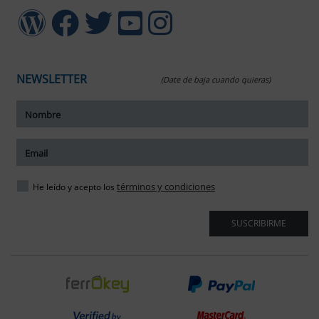
NEWSLETTER
(Date de baja cuando quieras)
ar tamaño del texto
amaño del texto
ar espaciado del texto
términos y condiciones
He leído y acepto los
spaciado del texto
SUSCRIBIRME
ar interlineado
nterlineado
r colores