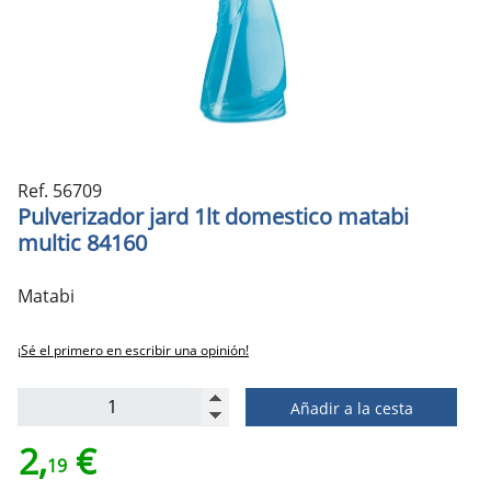
Ref. 56709
Pulverizador jard 1lt domestico matabi
multic 84160
Matabi
¡Sé el primero en escribir una opinión!
Añadir a la cesta
2,
€
19