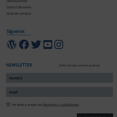
Devoluciones
Gastos de envío
Guía de compra
Síguenos
NEWSLETTER
(Date de baja cuando quieras)
ar tamaño del texto
amaño del texto
ar espaciado del texto
términos y condiciones
He leído y acepto los
spaciado del texto