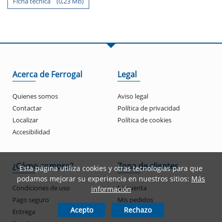
Ficha tecnica (0,23 Mb)
Acerca de Ferrogal
Legal
Quienes somos
Aviso legal
Contactar
Política de privacidad
Localizar
Política de cookies
Accesibilidad
¿Cómo compro?
Zona de clientes
Esta página utiliza cookies y otras tecnologías para que
podamos mejorar su experiencia en nuestros sitios:
Más
Condiciones de uso
Mi cuenta
información
Pago seguro
Mis pedidos
Acepto
Rechazo
Entrega