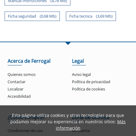
Manual Instrucciones (4,78 Mb)
Ficha seguridad (0,68 Mb)
Ficha tecnica (3,69 Mb)
Acerca de Ferrogal
Legal
Quienes somos
Aviso legal
Contactar
Política de privacidad
Localizar
Política de cookies
Accesibilidad
Esta página utiliza cookies y otras tecnologías para que
¿Cómo compro?
Zona de clientes
podamos mejorar su experiencia en nuestros sitios:
Más
información
Condiciones de uso
Mi cuenta