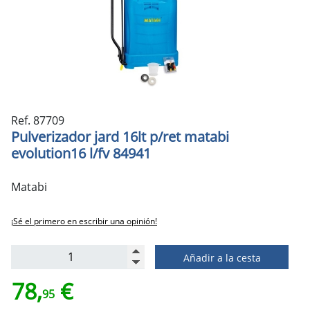
Ref. 87709
Pulverizador jard 16lt p/ret matabi
evolution16 l/fv 84941
Matabi
¡Sé el primero en escribir una opinión!
Añadir a la cesta
78,
€
95