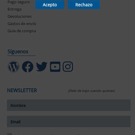
Pago seguro
Mis pedidos
Acepto
Rechazo
Entrega
Devoluciones
Gastos de envío
Guía de compra
Síguenos
NEWSLETTER
(Date de baja cuando quieras)
ar tamaño del texto
amaño del texto
ar espaciado del texto